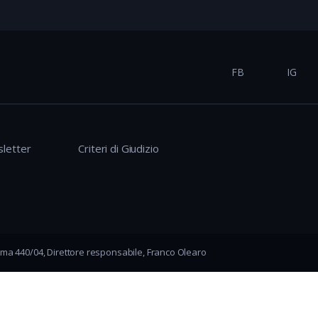
FB
IG
letter
Criteri di Giudizio
ma 440/04, Direttore responsabile, Franco Olearo