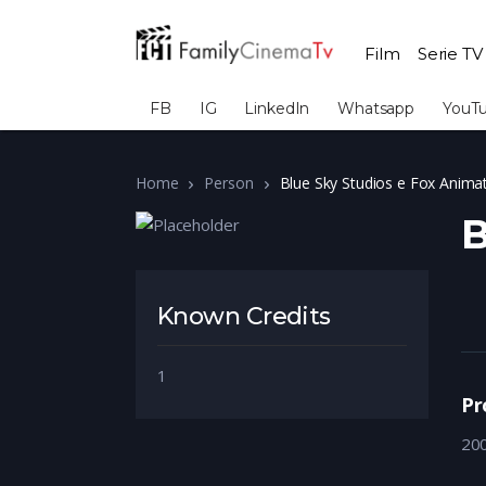
Film
Serie TV
FB
IG
LinkedIn
Whatsapp
YouT
Home
Person
Blue Sky Studios e Fox Anima
B
Known Credits
1
Pr
20