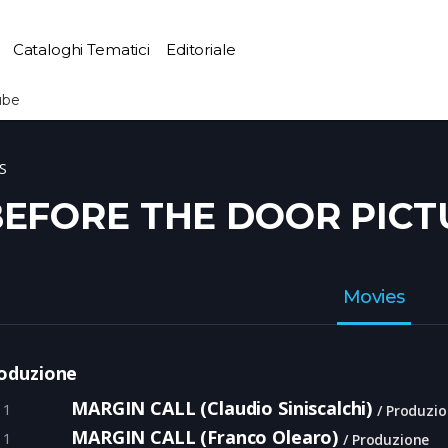
Cataloghi Tematici
Editoriale
ube
S
BEFORE THE DOOR PICT
Movies
oduzione
MARGIN CALL (Claudio Siniscalchi)
11
Produzio
MARGIN CALL (Franco Olearo)
11
Produzione