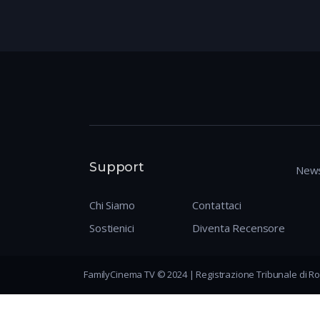
Support
News
Chi Siamo
Contattaci
Sostienici
Diventa Recensore
FamilyCinema TV © 2024 | Registrazione Tribunale di Ro