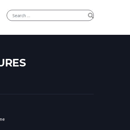
URES
ne