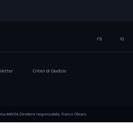
FB
IG
letter
Criteri di Giudizio
ma 440/04, Direttore responsabile, Franco Olearo