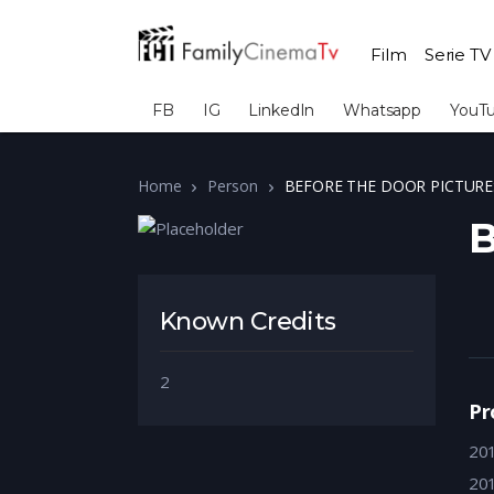
Film
Serie TV
FB
IG
LinkedIn
Whatsapp
YouT
Home
Person
BEFORE THE DOOR PICTURE
Known Credits
2
Pr
20
20