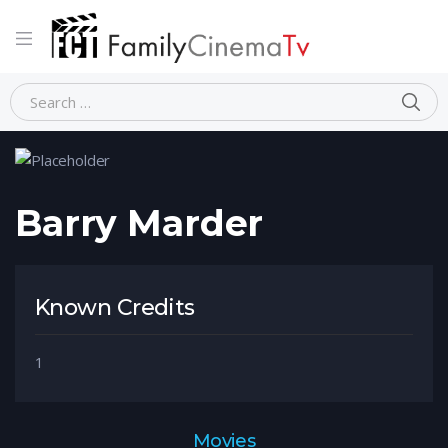
Home
Person
Barry Marder
Barry Marder
Known Credits
1
Movies