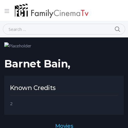
Home
Person
Barnet Bain,
Barnet Bain,
Known Credits
2
Movies