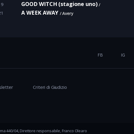
GOOD WITCH (stagione uno)
19
A WEEK AWAY
21
Avery
FB
IG
letter
Criteri di Giudizio
ma 440/04, Direttore responsabile, Franco Olearo