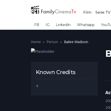
Film
Serie TV
FB
IG
LinkedIn
Whatsapp
YouT
Home
Person
Bailee Madison
B
Known Credits
4
Ac
20
20