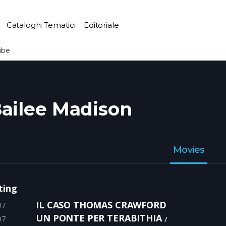
Cataloghi Tematici
Editoriale
ube
ailee Madison
Movies
ting
IL CASO THOMAS CRAWFORD
07
UN PONTE PER TERABITHIA
07