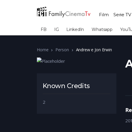
Film
Serie TV
FB
IG
LinkedIn
Whatsapp
YouT
Home
Person
Andrew e Jon Erwin
A
Known Credits
2
Re
20