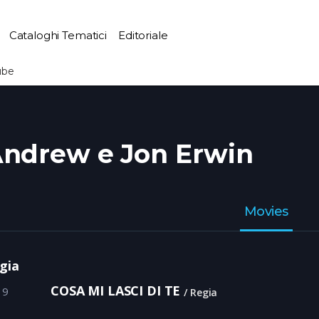
Cataloghi Tematici
Editoriale
ube
ndrew e Jon Erwin
Movies
gia
COSA MI LASCI DI TE
19
Regia