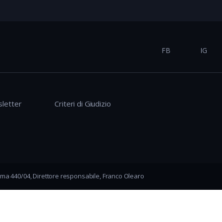
FB
IG
letter
Criteri di Giudizio
ma 440/04, Direttore responsabile, Franco Olearo