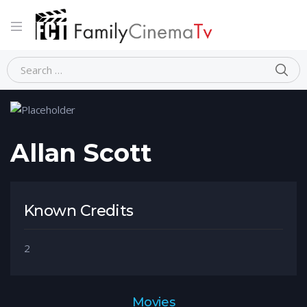
Home
Person
Allan Scott
Allan Scott
Known Credits
2
Movies