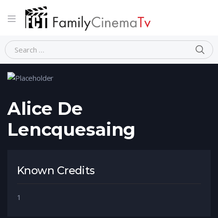
Home
Person
Alice De Lencquesaing
Alice De
Lencquesaing
Known Credits
1