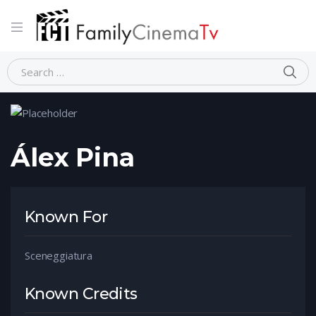
Home
Person
Álex Pina
Álex Pina
Known For
Sceneggiatura
Known Credits