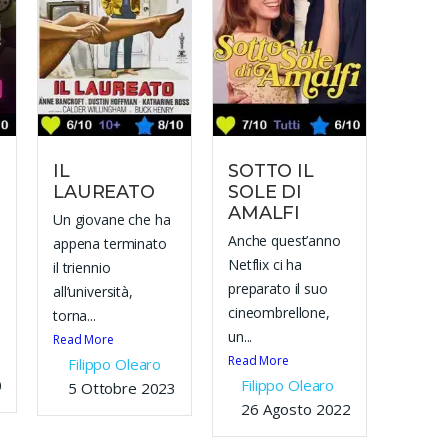
IL
SOTTO IL
LAUREATO
SOLE DI
AMALFI
Un giovane che ha
Anche quest’anno
appena terminato
Netflix ci ha
il triennio
preparato il suo
all’università,
cineombrellone,
torna...
un...
Read More
Read More
Filippo Olearo
023
Filippo Olearo
5 Ottobre 2023
26 Agosto 2022