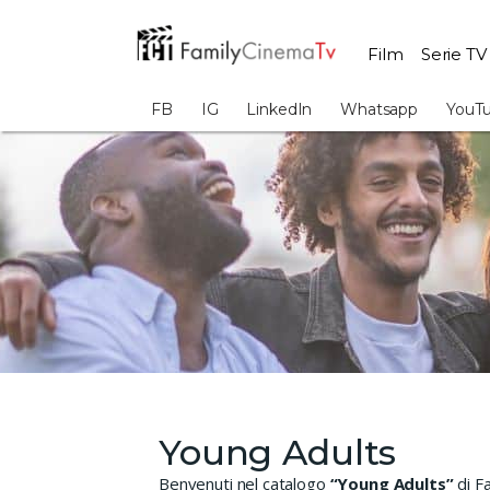
Film
Serie TV
FB
IG
LinkedIn
Whatsapp
YouT
Young Adults
Benvenuti nel catalogo
“Young Adults”
di F