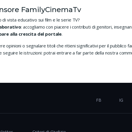
ensore FamilyCinemaTv
o di vista educativo sui film e le serie TV?
laborativo
: accogliamo con piacere i contributi di genitori, insegn
pare alla crescita del portale
.
 opinioni o segnalare titoli che ritieni significativi per il pubblico f
e seguire le istruzioni: potrai entrare a far parte della nostra comm
FB
IG
letter
Criteri di Giudizio