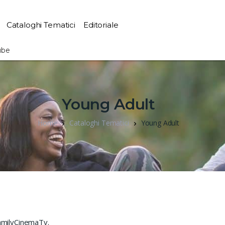
Cataloghi Tematici
Editoriale
ube
Young Adult
Home
Cataloghi Tematici
Young Adult
amilyCinemaTv.